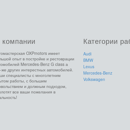
 компании
Категории ра
томастерская OXPmotors имеет
Audi
льшой опыт в постройке и рестоврации
BMW
томобилей Mercedes-Benz G class а
Lexus
к-же других интерестных автомобилей.
Mercedes-Benz
ши специалисты с многолетним
Volkswagen
ытом работы, с большим
овольствием и должным подходом,
плотят все ваши пожелания в
альность!