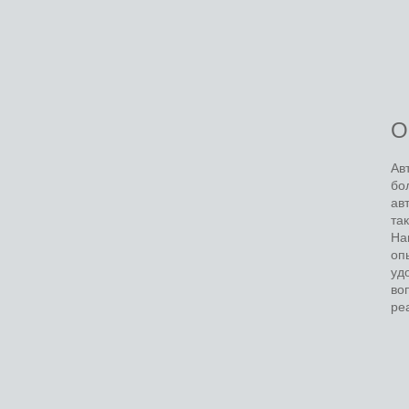
О
Ав
бо
ав
та
На
оп
уд
во
ре