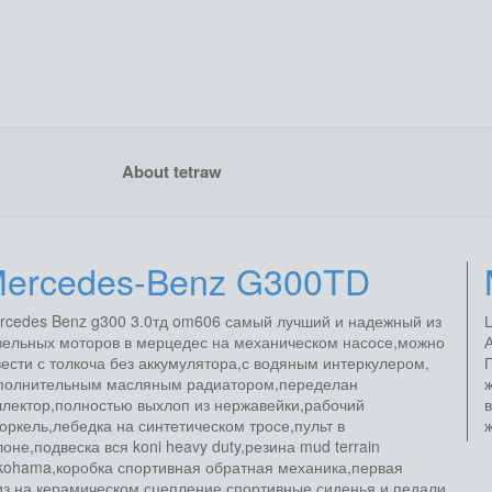
About tetraw
ercedes-Benz G300TD
rcedes Benz g300 3.0тд om606 самый лучший и надежный из
Ц
зельных моторов в мерцедес на механическом насосе,можно
А
вести с толкоча без аккумулятора,с водяным интеркулером,
полнительным масляным радиатором,переделан
ж
ллектор,полностью выхлоп из нержавейки,рабочий
оркель,лебедка на синтетическом тросе,пульт в
лоне,подвеска вся koni heavy duty,резина mud terrain
kohama,коробка спортивная обратная механика,первая
из,на керамическом сцепление,спортивные сиденья и педали