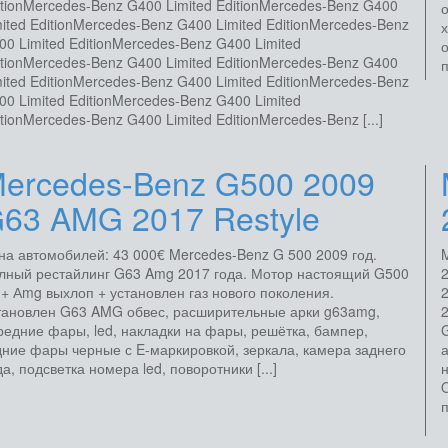
itionMercedes-Benz G400 Limited EditionMercedes-Benz G400
о
mited EditionMercedes-Benz G400 Limited EditionMercedes-Benz
00 Limited EditionMercedes-Benz G400 Limited
о
itionMercedes-Benz G400 Limited EditionMercedes-Benz G400
п
mited EditionMercedes-Benz G400 Limited EditionMercedes-Benz
00 Limited EditionMercedes-Benz G400 Limited
itionMercedes-Benz G400 Limited EditionMercedes-Benz [...]
ercedes-Benz G500 2009
63 AMG 2017 Restyle
на автомобилей: 43 000€ Mercedes-Benz G 500 2009 год.
лный рестайлинг G63 Amg 2017 года. Мотор настоящий G500
 + Аmg выхлоп + установлен газ нового поколения.
тановлен G63 AMG обвес, расширительные арки g63amg,
редние фары, led, накладки на фары, решётка, бампер,
дние фары черные с E-маркировкой, зеркала, камера заднего
а
а, подсветка номера led, поворотники [...]
п