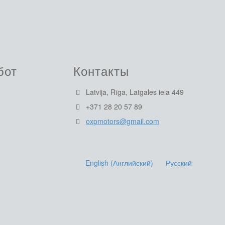
бот
Контакты
Latvija, Rīga, Latgales iela 449
+371 28 20 57 89
oxpmotors@gmail.com
English
(
Английский
)
Русский