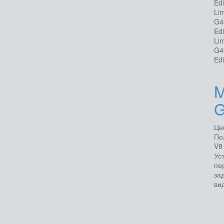
Ed
Li
G4
Ed
Li
G4
Ed
M
G
Це
По
V8
Ус
пе
за
вид