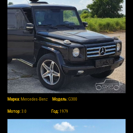
Марка:
Mercedes-Benz
Mодель:
G300
Мотор:
3.0
Год:
1979