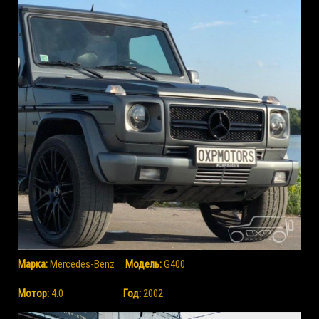
Марка:
Mercedes-Benz
Mодель:
G400
Мотор:
4.0
Год:
2002