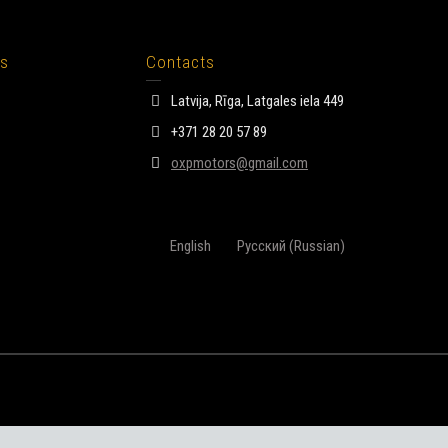
bs
Contacts
Latvija, Rīga, Latgales iela 449
+371 28 20 57 89
oxpmotors@gmail.com
English
Русский
(
Russian
)