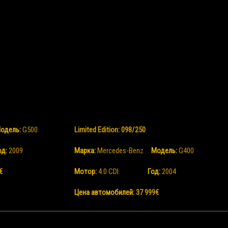
одель:
G500
Limited Edition: 098/250
од:
2009
Марка:
Mercedes-Benz
Mодель:
G400
€
Мотор:
4.0 CDI
Год:
2004
Цена автомобилей:
37 999€