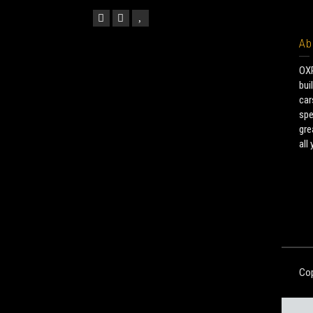
Ab
OXP
bui
car
spe
gre
all
Cop