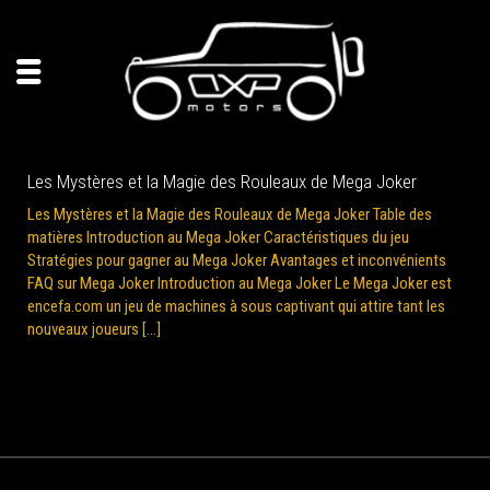
Les Mystères et la Magie des Rouleaux de Mega Joker
Les Mystères et la Magie des Rouleaux de Mega Joker Table des
matières Introduction au Mega Joker Caractéristiques du jeu
Stratégies pour gagner au Mega Joker Avantages et inconvénients
FAQ sur Mega Joker Introduction au Mega Joker Le Mega Joker est
encefa.com un jeu de machines à sous captivant qui attire tant les
nouveaux joueurs […]