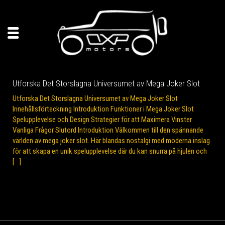
Utforska Det Storslagna Universumet av Mega Joker Slot
Utforska Det Storslagna Universumet av Mega Joker Slot
Innehållsförteckning Introduktion Funktioner i Mega Joker Slot
Spelupplevelse och Design Strategier för att Maximera Vinster
Vanliga Frågor Slutord Introduktion Välkommen till den spännande
världen av mega joker slot. Här blandas nostalgi med moderna inslag
för att skapa en unik spelupplevelse där du kan snurra på hjulen och
[…]