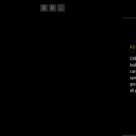
Ab
OXP
bui
car
spe
gre
all