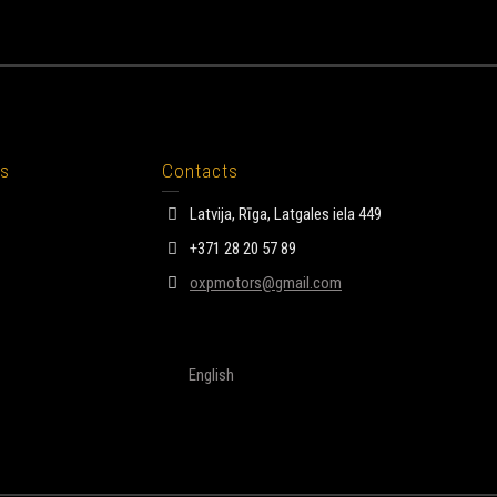
bs
Contacts
Latvija, Rīga, Latgales iela 449
+371 28 20 57 89
oxpmotors@gmail.com
English