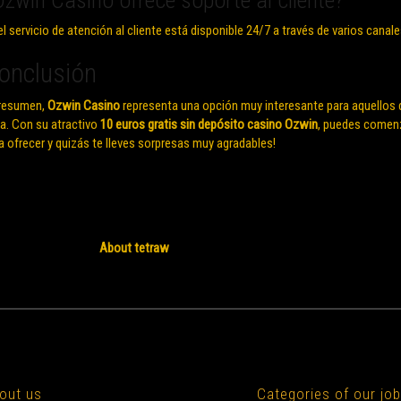
Ozwin Casino ofrece soporte al cliente?
 el servicio de atención al cliente está disponible 24/7 a través de varios canal
onclusión
 resumen,
Ozwin Casino
representa una opción muy interesante para aquellos qu
ea. Con su atractivo
10 euros gratis sin depósito casino Ozwin
, puedes comenza
a ofrecer y quizás te lleves sorpresas muy agradables!
About tetraw
out us
Categories of our jo