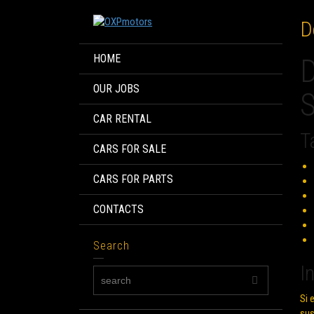
D
HOME
D
OUR JOBS
S
CAR RENTAL
T
CARS FOR SALE
CARS FOR PARTS
CONTACTS
Search
I
Si 
sus