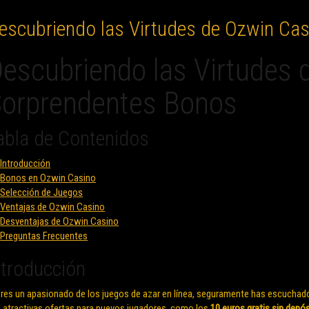
escubriendo las Virtudes de Ozwin Ca
escubriendo las Virtudes 
orprendentes Bonos
abla de Contenidos
Introducción
Bonos en Ozwin Casino
Selección de Juegos
Ventajas de Ozwin Casino
Desventajas de Ozwin Casino
Preguntas Frecuentes
ntroducción
eres un apasionado de los juegos de azar en línea, seguramente has escuchad
 atractivas ofertas para nuevos jugadores, como los
10 euros gratis sin depó