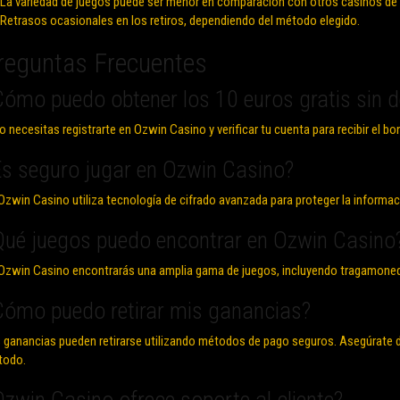
La variedad de juegos puede ser menor en comparación con otros casinos de
Retrasos ocasionales en los retiros, dependiendo del método elegido.
reguntas Frecuentes
Cómo puedo obtener los 10 euros gratis sin 
o necesitas registrarte en Ozwin Casino y verificar tu cuenta para recibir el bo
Es seguro jugar en Ozwin Casino?
 Ozwin Casino utiliza tecnología de cifrado avanzada para proteger la informac
Qué juegos puedo encontrar en Ozwin Casino
Ozwin Casino encontrarás una amplia gama de juegos, incluyendo tragamoned
Cómo puedo retirar mis ganancias?
 ganancias pueden retirarse utilizando métodos de pago seguros. Asegúrate 
todo.