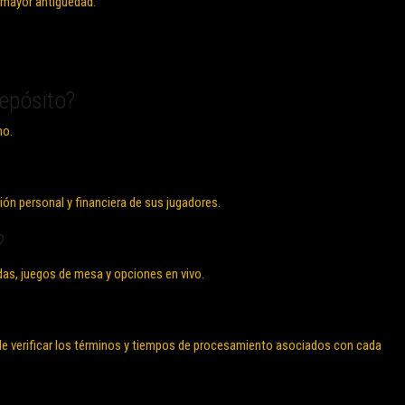
 mayor antigüedad.
depósito?
no.
ión personal y financiera de sus jugadores.
?
as, juegos de mesa y opciones en vivo.
de verificar los términos y tiempos de procesamiento asociados con cada