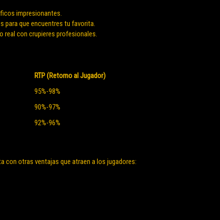
áficos impresionantes.
es para que encuentres tu favorita.
o real con crupieres profesionales.
RTP (Retorno al Jugador)
95%-98%
90%-97%
92%-96%
a con otras ventajas que atraen a los jugadores: