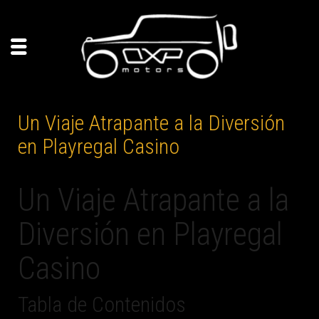
Un Viaje Atrapante a la Diversión
en Playregal Casino
Un Viaje Atrapante a la
Diversión en Playregal
Casino
Tabla de Contenidos