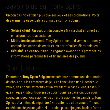
Savoir plus sur Tony Spins
Un bon casino est bien plus que ses jeux et ses promotions. Voici
des éléments essentiels à connaitre sur Tony Spins :
Service client :
Un support disponible 24/7 via chat en direct et
email pour toute assistance.
Méthodes de paiement :
Tony Spins accepte diverses options, y
compris les cartes de crédit et les portefeuilles électroniques.
Sécurité :
Le casino utilise un cryptage avancé pour protéger les
informations personnelles et financières des joueurs.
Conclusion
En somme,
Tony Spins Belgique
se présente comme une destination
de choix pour les amateurs de jeux en ligne. Avec une ludothèque
variée, des bonus attractifs et un excellent service client, il est sûr
que chaque visiteur trouvera de quoi nourrir sa passion. Que vous
soyez un joueur occasionnel ou un professionnel du gambling, Tony
Spins est à même de répondre à vos attentes et de vous offrir une
expérience de jeu inégalée. N’attendez plus, rejoignez la plateforme