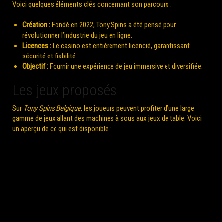
Voici quelques éléments clés concernant son parcours :
Création :
Fondé en 2022, Tony Spins a été pensé pour
révolutionner l’industrie du jeu en ligne.
Licences :
Le casino est entièrement licencié, garantissant
sécurité et fiabilité.
Objectif :
Fournir une expérience de jeu immersive et diversifiée.
Les jeux proposés
Sur
Tony Spins Belgique
, les joueurs peuvent profiter d’une large
gamme de jeux allant des machines à sous aux jeux de table. Voici
un aperçu de ce qui est disponible :