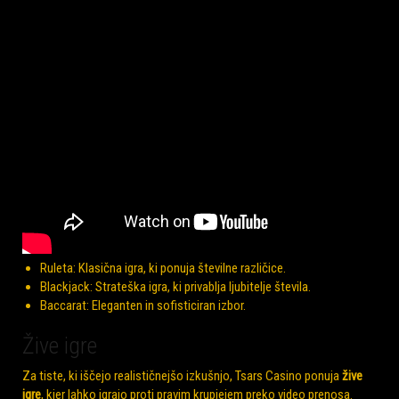
Ruleta: Klasična igra, ki ponuja številne različice.
Blackjack: Strateška igra, ki privablja ljubitelje števila.
Baccarat: Eleganten in sofisticiran izbor.
Žive igre
Za tiste, ki iščejo realističnejšo izkušnjo, Tsars Casino ponuja
žive
igre
, kjer lahko igrajo proti pravim krupjejem preko video prenosa.