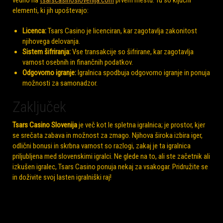
elementi, ki jih upoštevajo:
Licenca:
Tsars Casino je licenciran, kar zagotavlja zakonitost
njihovega delovanja.
Sistem šifriranja:
Vse transakcije so šifrirane, kar zagotavlja
varnost osebnih in finančnih podatkov.
Odgovorno igranje:
Igralnica spodbuja odgovorno igranje in ponuja
možnosti za samonadzor.
Zaključek
Tsars Casino Slovenija
je več kot le spletna igralnica; je prostor, kjer
se srečata zabava in možnost za zmago. Njihova široka izbira iger,
odlični bonusi in skrbna varnost so razlogi, zakaj je ta igralnica
priljubljena med slovenskimi igralci. Ne glede na to, ali ste začetnik ali
izkušen igralec, Tsars Casino ponuja nekaj za vsakogar. Pridružite se
in doživite svoj lasten igralniški raj!