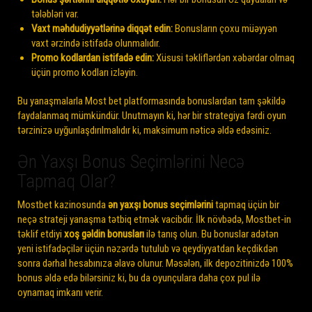
tələbləri var.
Vaxt məhdudiyyətlərinə diqqət edin:
Bonusların çoxu müəyyən
vaxt ərzində istifadə olunmalıdır.
Promo kodlardan istifadə edin:
Xüsusi təkliflərdən xəbərdar olmaq
üçün promo kodları izləyin.
Bu yanaşmalarla Most bet platformasında bonuslardan tam şəkildə
faydalanmaq mümkündür. Unutmayın ki, hər bir strategiya fərdi oyun
tərzinizə uyğunlaşdırılmalıdır ki, maksimum nəticə əldə edəsiniz.
Ən Yaxşı Bonus Seçimlərini Necə
Tapmaq Olar?
Mostbet kazinosunda
ən yaxşı bonus seçimlərini
tapmaq üçün bir
neçə strateji yanaşma tətbiq etmək vacibdir. İlk növbədə, Mostbet-in
təklif etdiyi
xoş gəldin bonusları
ilə tanış olun. Bu bonuslar adətən
yeni istifadəçilər üçün nəzərdə tutulub və qeydiyyatdan keçdikdən
sonra dərhal hesabınıza əlavə olunur. Məsələn, ilk depozitinizdə 100%
bonus əldə edə bilərsiniz ki, bu da oyunçulara daha çox pul ilə
oynamaq imkanı verir.