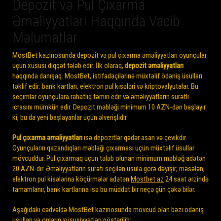
Depozit və Pul Çıxarma
Əməliyyatları Haqqında Vacib
Məlumatlar
MostBet kazinosunda depozit və pul çıxarma əməliyyatları oyunçular
üçün xüsusi diqqət tələb edir. İlk olaraq,
depozit əməliyyatları
haqqında danışaq. MostBet, istifadəçilərinə müxtəlif ödəniş üsulları
təklif edir: bank kartları, elektron pul kisələri və kriptovalyutalar. Bu
seçimlər oyunçulara rahatlıq təmin edir və əməliyyatların sürətli
icrasını mümkün edir. Depozit məbləği minimum 10 AZN-dən başlayır
ki, bu da yeni başlayanlar üçün əlverişlidir.
Pul çıxarma əməliyyatları
isə depozitlər qədər asan və çevikdir.
Oyunçuların qazandıqları məbləği çıxarması üçün müxtəlif üsullar
mövcuddur. Pul çıxarmaq üçün tələb olunan minimum məbləğ adətən
20 AZN-dir. Əməliyyatların sürəti seçilən üsula görə dəyişir; məsələn,
elektron pul kisələrinə köçürmələr adətən
Mostbet az
24 saat ərzində
tamamlanır, bank kartlarına isə bu müddət bir neçə gün çəkə bilər.
Aşağıdakı cədvəldə MostBet kazinosunda mövcud olan bəzi ödəniş
üsulları və onların xüsusiyyətləri göstərilib: