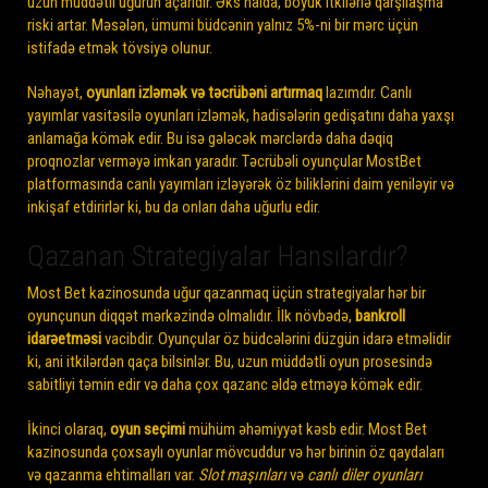
uzun müddətli uğurun açarıdır. Əks halda, böyük itkilərlə qarşılaşma
riski artar. Məsələn, ümumi büdcənin yalnız 5%-ni bir mərc üçün
istifadə etmək tövsiyə olunur.
Nəhayət,
oyunları izləmək və təcrübəni artırmaq
lazımdır. Canlı
yayımlar vasitəsilə oyunları izləmək, hadisələrin gedişatını daha yaxşı
anlamağa kömək edir. Bu isə gələcək mərclərdə daha dəqiq
proqnozlar verməyə imkan yaradır. Təcrübəli oyunçular MostBet
platformasında canlı yayımları izləyərək öz biliklərini daim yeniləyir və
inkişaf etdirirlər ki, bu da onları daha uğurlu edir.
Qazanan Strategiyalar Hansılardır?
Most Bet kazinosunda uğur qazanmaq üçün strategiyalar hər bir
oyunçunun diqqət mərkəzində olmalıdır. İlk növbədə,
bankroll
idarəetməsi
vacibdir. Oyunçular öz büdcələrini düzgün idarə etməlidir
ki, ani itkilərdən qaça bilsinlər. Bu, uzun müddətli oyun prosesində
sabitliyi təmin edir və daha çox qazanc əldə etməyə kömək edir.
İkinci olaraq,
oyun seçimi
mühüm əhəmiyyət kəsb edir. Most Bet
kazinosunda çoxsaylı oyunlar mövcuddur və hər birinin öz qaydaları
və qazanma ehtimalları var.
Slot maşınları
və
canlı diler oyunları