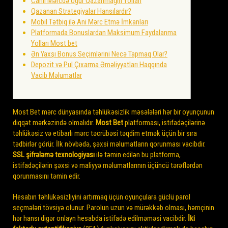
Canlı Mərcdə Uğur Qazanmağın Yolları
Qazanan Strategiyalar Hansılardır?
Mobil Tətbiq ilə Ani Mərc Etmə İmkanları
Platformada Bonuslardan Maksimum Faydalanma
Yolları Most bet
Ən Yaxşı Bonus Seçimlərini Necə Tapmaq Olar?
Depozit və Pul Çıxarma Əməliyyatları Haqqında
Vacib Məlumatlar
Most Bet mərc dünyasında təhlükəsizlik məsələləri hər bir oyunçunun
diqqət mərkəzində olmalıdır.
Most Bet
platforması, istifadəçilərinə
təhlükəsiz və etibarlı mərc təcrübəsi təqdim etmək üçün bir sıra
tədbirlər görür. İlk növbədə, şəxsi məlumatların qorunması vacibdir.
SSL şifrələmə texnologiyası
ilə təmin edilən bu platforma,
istifadəçilərin şəxsi və maliyyə məlumatlarının üçüncü tərəflərdən
qorunmasını təmin edir.
Hesabın təhlükəsizliyini artırmaq üçün oyunçulara güclü parol
seçmələri tövsiyə olunur. Parolun uzun və mürəkkəb olması, həmçinin
hər hansı digər onlayn hesabda istifadə edilməməsi vacibdir.
İki