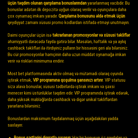
üçün təqdim olunan qarşılama bonuslarından
yararlanmaq vacibdir. Bu
bonuslar adətən ilk depozitə uyğun olaraq verilir və oyunçulara daha
çox oynamaq imkanı yaradır.
Qarşılama bonusunu əldə etmək üçün
qeydiyyat zamanı xüsusi promo kodlardan istifadə etməyi unutmayın.
Daimi oyunçular üçün isə
təkrarlanan promosyonlar və xüsusi təkliflər
əhəmiyyətli dərəcədə fayda gətirə bilər. Məsələn, həftəlik və ya aylıq
cashback təklifləri ilə itirdiyiniz pulların bir hissəsini geri ala bilərsiniz.
Bu cür promosyonlar həmçinin daha uzun müddət oynamağa imkan
verir və riskləri minimuma endirir.
Most bet platformasında aktiv olmaq və mütəmadi olaraq oyunda
iştirak etmək,
VIP proqramına qoşulma şansınızı artırır
. VIP statusu
sizə əlavə bonuslar, xüsusi tədbirlərdə iştirak imkanı və şəxsi
menecer kimi üstünlüklər təqdim edir. VIP proqramında iştirak edərək,
daha yüksək məbləğlərdə cashback və digər unikal təkliflərdən
yararlana bilərsiniz.
Bonuslardan maksimum faydalanmaq üçün aşağıdakıları yadda
saxlayın:
Bonus şərtlərini diqqətlə oxuyun:
Hər bir bonusun öz qaydaları və