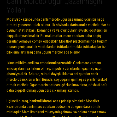
Canlı Mərcdə Uğur Qazanmağın
Yolları
MostBet kazinosunda canlı mərcdə uğur qazanmaq üçün bir neçə
strateji yanaşma tələb olunur. İlk növbədə,
dərin analiz
vacibdir. Hər bir
oyunun statistikası, komanda və ya oyunçuların əvvəlki göstəriciləri
diqqətlə öyrənilməlidir. Bu məlumatlar, mərc edərkən daha dəqiq
qərarlar verməyə kömək edəcəkdir. MostBet platformasında təqdim
olunan geniş analitik vasitələrdən istifadə etməklə, istifadəçilər öz
biliklərini artıraraq daha uğurlu mərclər edə bilərlər.
İkinci mühüm amil isə
emosional nəzarətdir
. Canlı mərc zamanı
emosiyalarınıza hakim olmaq, impulsiv qərarlardan qaçmaq üçün
əhəmiyyətlidir. Adətən, sürətli dəyişikliklər və ani qərarlar canlı
mərclərdə riskləri artırır. Burada, soyuqqanlı qalmaq və planlı hərəkət
etmək vacibdir. Əgər mərcin nəticəsi gözlənilməzdirsə, növbəti dəfə
daha diqqətli olmaq üçün dərs çıxarmaq lazımdır.
Üçüncü olaraq,
bankroll idarəsi
əsas prinsip olmalıdır. MostBet
kazinosunda canlı mərc edərkən büdcənizi düzgün idarə etmək
mütləqdir. Mərc limitlərini müəyyənləşdirmək və onlara riayət etmək