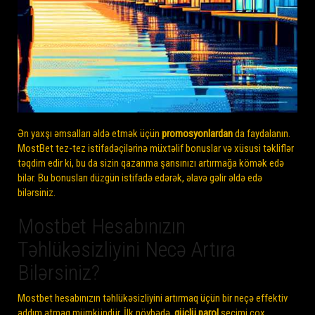
Ən yaxşı əmsalları əldə etmək üçün
promosyonlardan
da faydalanın.
MostBet tez-tez istifadəçilərinə müxtəlif bonuslar və xüsusi təkliflər
təqdim edir ki, bu da sizin qazanma şansınızı artırmağa kömək edə
bilər. Bu bonusları düzgün istifadə edərək, əlavə gəlir əldə edə
bilərsiniz.
Mostbet Hesabınızın
Təhlükəsizliyini Necə Artıra
Bilərsiniz?
Mostbet hesabınızın təhlükəsizliyini artırmaq üçün bir neçə effektiv
addım atmaq mümkündür. İlk növbədə,
güclü parol
seçimi çox