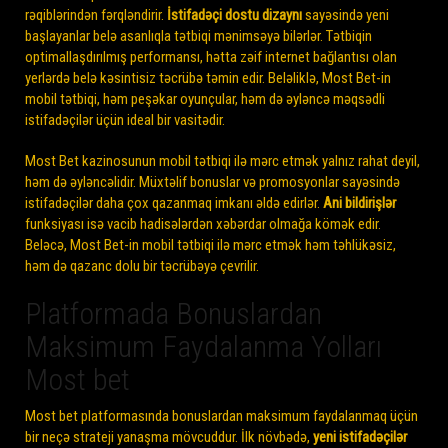
rəqiblərindən fərqləndirir.
İstifadəçi dostu dizaynı
sayəsində yeni
başlayanlar belə asanlıqla tətbiqi mənimsəyə bilərlər. Tətbiqin
optimallaşdırılmış performansı, hətta zəif internet bağlantısı olan
yerlərdə belə kəsintisiz təcrübə təmin edir. Beləliklə, Most Bet-in
mobil tətbiqi, həm peşəkar oyunçular, həm də əyləncə məqsədli
istifadəçilər üçün ideal bir vasitədir.
Most Bet kazinosunun mobil tətbiqi ilə mərc etmək yalnız rahat deyil,
həm də əyləncəlidir. Müxtəlif bonuslar və promosyonlar sayəsində
istifadəçilər daha çox qazanmaq imkanı əldə edirlər.
Ani bildirişlər
funksiyası isə vacib hadisələrdən xəbərdar olmağa kömək edir.
Beləcə, Most Bet-in mobil tətbiqi ilə mərc etmək həm təhlükəsiz,
həm də qazanc dolu bir təcrübəyə çevrilir.
Platformada Bonuslardan
Maksimum Faydalanma Yolları
Most bet
Most bet platformasında bonuslardan maksimum faydalanmaq üçün
bir neçə strateji yanaşma mövcuddur. İlk növbədə,
yeni istifadəçilər