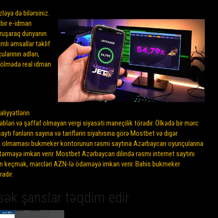
ləyə də bilərsiniz.
 bir e-idman
vuruşaraq dünyanın
mlı əmsallar təklif
ularının adları,
u bölmədə real idman
liyyətlərin
ləbləri və şəffaf olmayan vergi siyasəti maneçilik törədir. Ölkədə bir mərc
ytı fənlərin sayına və tariflərin siyahısına görə Mostbet və digər
sının olmaması bukmeker kontorunun rəsmi saytına Azərbaycan oyunçularına
tərməyə imkan verir. Mostbet Azərbaycan dilində rəsmi internet saytını
tdan keçmək, mərcləri AZN-lə ödəməyə imkan verir. Bahis bukmeker
adır.
sək şanslar təqdim edir