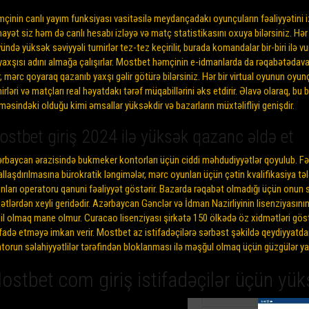
çinin canlı yayım funksiyası vasitəsilə meydançadakı oyunçuların fəaliyyətini iz
ayət siz həm də canlı hesabı izləyə və matç statistikasını oxuya bilərsiniz. Hər
ündə yüksək səviyyəli turnirlər tez-tez keçirilir, burada komandalar bir-biri ilə 
yaxşısı adını almağa çalışırlar. Mostbet həmçinin e-idmanlarda da rəqabətədava
r, mərc qoyaraq qazanıb yaxşı gəlir götürə bilərsiniz. Hər bir virtual oyunun oyunç
nirləri və matçları real həyatdakı tərəf müqabillərini əks etdirir. Əlavə olaraq, b
məsindəki olduğu kimi əmsallar yüksəkdir və bazarların müxtəlifliyi genişdir.
ostbet giriş 2024 ilə yüksək qazanc əldə et
rbaycan ərazisində bukmeker kontorları üçün ciddi məhdudiyyətlər qoyulub. Fəa
allaşdırılmasına bürokratik ləngimələr, mərc oyunları üçün çətin kvalifikasiya tə
nları operatoru qanuni fəaliyyət göstərir. Bazarda rəqabət olmadığı üçün onun sa
kətlərdən xeyli geridədir. Azərbaycan Gənclər və İdman Nazirliyinin lisenziya
il olmaq mane olmur. Curacao lisenziyası şirkətə 150 ölkədə öz xidmətləri gös
ifadə etməyə imkan verir. Mostbet az istifadəçilərə sərbəst şəkildə qeydiyya
torun səlahiyyətlilər tərəfindən bloklanması ilə məşğul olmaq üçün güzgülər yar
ostbet com giriş istifadəçilər üçün yük