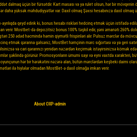
dət dalmaq üçün bir fürsətdir. Kart masası və ya rulet olsun, hər bir mövqenin 
ər daha yüksək məhdudiyyətlər var. Daxil olmaq Şəxsi hesabınıza daxil olmaq 
ı-ayrılıqda qeyd edirik ki, bonus hesabı riskləri hedcinq etmək üçün istifadə edil
an verir. Mostbet-də depozitsiz bonus 100% təşkil edir, yəni əmanəti 260% dol
təri 250 ədəd həcmində həmin qiymətli frispinləri alır. Pulsuz mərclər də mövcuddu
cinq etmək qərarına gəlsəniz, MostBet həmçinin mərc sığortası və ya geri satın
ilsinizsə və cari qərarınızı yenidən nəzərdən keçirmək istəyirsinizsə kömək edə
mlər şəklində görünür. Promosyonların ümumi sayı və eyni vaxtda xarakteri, büt
 oyunçunun hər bir hərəkətini nəzərə alan, bütün mərclərdən keşbeki daimi olaraq
mətləri ilə hiylələr olmadan MostBet-ə daxil olmağa imkan verir.
About OXP-admin