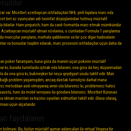
övcuddur
ar var. Mostbet azerbaycan istifadəçiləri NHL yerli liqalara mərc edə
 Most bet az oyunçuları adi təsnifat döyüşlərindən tutmuş müxtəlif
edə bilərlər. Həm prepatch, həm də canlı formatda mərc etmək mümkündür.
t Azərbaycan müxtəlif idman növlərinə, o cümlədən Formula 1 yarışlarına
mərcçilər yarışların, mərhələ qaliblərinin və bir çox digər hadisələrin
nlar və bonuslar təqdim edərək, mərc prosesini istifadəçilər üçün daha da
 Mən poker fanatıyam, buna görə də mənim üçün pokerin müxtəlif
 var ki, burada turnirlərdə iştirak edə bilərəm, ona görə də heç düşünmədən
 də ona görə ki, bukmeyker bir neçə qeydiyyat üsulu təklif edir. Mən
bağlı problem yaşamışdım, ancaq dəstək təmsilçisi dərhal mənə
z metoddan asılı olmayaraq əmin ola bilərsiniz ki, probleminiz həlsiz
aüstü, həm də mobil versiyası ilə göndərə bilərsiniz. Mostbet Kürasao
nə idman mərcləri və kazino oyunları xidmətləri təklif edir. Əlavə olaraq,
irməsi üçün əlçatandır.
ən faydalanın
 bölməsi. Bu, bütün müxtəlif qumar əyləncələri ilə virtual Veqasa bir